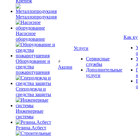
Крепёж
Металлопродукция
Насосное
Как ку
оборудование
Услуги
Сервисные
Оборудование и
службы
средства
Акции
Дополнительные
пожаротушения
услуги
Спецодежда и
средства защиты
Инженерные
системы
Резина.Асбест