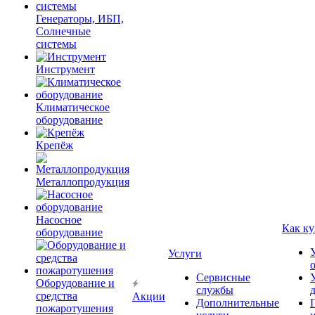
Генераторы, ИБП,
Солнечные
системы
Инструмент
Климатическое
оборудование
Крепёж
Металлопродукция
Насосное
Как ку
оборудование
Услуги
Сервисные
Оборудование и
службы
средства
Акции
Дополнительные
пожаротушения