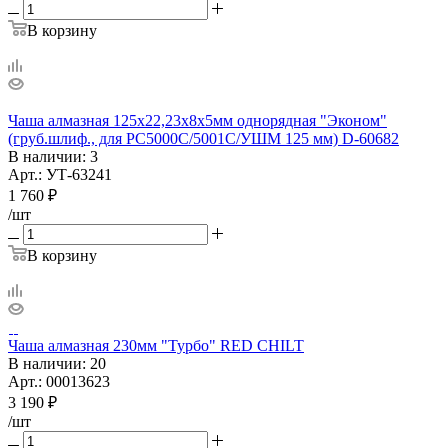
В корзину
Чаша алмазная 125х22,23х8х5мм однорядная "Эконом"
(груб.шлиф., для PC5000C/5001C/УШМ 125 мм) D-60682
В наличии
: 3
Арт.: УТ-63241
1 760
₽
/шт
В корзину
Чаша алмазная 230мм "Турбо" RED CHILT
В наличии
: 20
Арт.: 00013623
3 190
₽
/шт