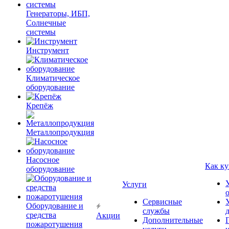
Генераторы, ИБП,
Солнечные
системы
Инструмент
Климатическое
оборудование
Крепёж
Металлопродукция
Насосное
Как ку
оборудование
Услуги
Сервисные
Оборудование и
службы
средства
Акции
Дополнительные
пожаротушения