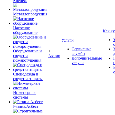
Крепёж
Металлопродукция
Насосное
Как ку
оборудование
Услуги
Сервисные
Оборудование и
службы
средства
Акции
Дополнительные
пожаротушения
услуги
Спецодежда и
средства защиты
Инженерные
системы
Резина.Асбест