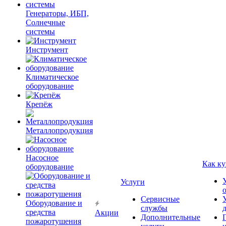
Генераторы, ИБП,
Солнечные
системы
Инструмент
Климатическое
оборудование
Крепёж
Металлопродукция
Насосное
Как ку
оборудование
Услуги
Сервисные
Оборудование и
службы
средства
Акции
Дополнительные
пожаротушения