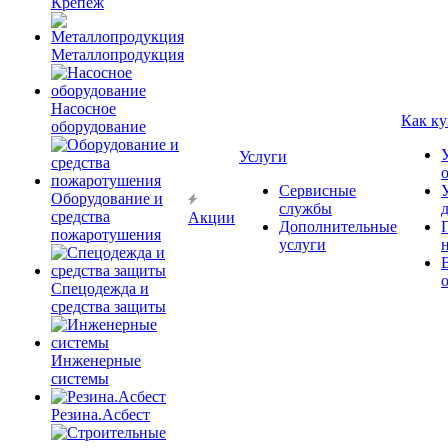
Крепёж
Металлопродукция
Насосное
Как ку
оборудование
Услуги
Сервисные
Оборудование и
службы
средства
Акции
Дополнительные
пожаротушения
услуги
Спецодежда и
средства защиты
Инженерные
системы
Резина.Асбест