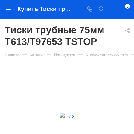
0
Купить Тиски трубные 75мм Т613/T97653 TSTOP в Якутске — цена, характеристики, подбор | Востоктехторг
Тиски трубные 75мм
Т613/T97653 TSTOP
—
—
—
Главная
Каталог
Инструмент
Слесарный инструмент