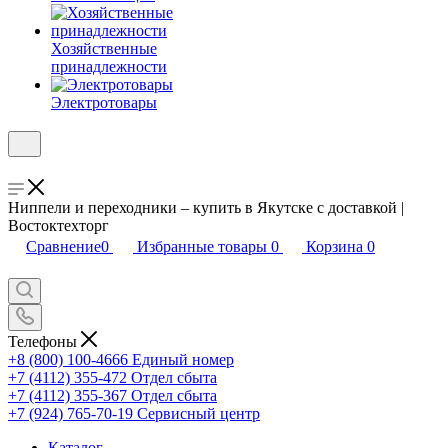
Хозяйственные
принадлежности
Электротовары
Ниппели и переходники – купить в Якутске с доставкой |
Востоктехторг
Сравнение
0
Избранные товары
0
Корзина
0
Телефоны
+8 (800) 100-4666
Единый номер
+7 (4112) 355-472
Отдел сбыта
+7 (4112) 355-367
Отдел сбыта
+7 (924) 765-70-19
Сервисный центр
Каталог