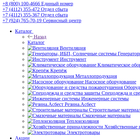
+8 (800) 100-4666
Единый номер
+7 (4112) 355-472
Отдел сбыта
+7 (4112) 355-367
Отдел сбыта
+7 (924) 765-70-19
Сервисный центр
Каталог
Назад
Каталог
Вентиляция
Генерато
Инструмент
Климатическое обо
Крепёж
Металлопродукция
Насосное оборудование
Оборуд
Спецодежда и ср
Инженерные системы
Резина.Асбест
Строительные материа
Смазочные материалы
Теплоизоляция
Хозяйственные 
Электротовары
Акции