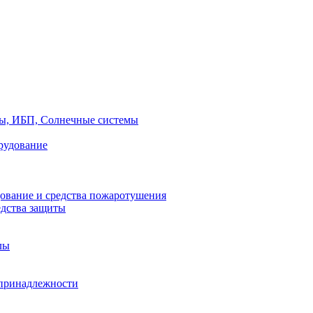
ры, ИБП, Солнечные системы
рудование
ование и средства пожаротушения
едства защиты
лы
принадлежности