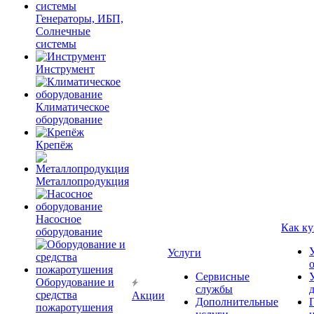
Генераторы, ИБП,
Солнечные
системы
Инструмент
Климатическое
оборудование
Крепёж
Металлопродукция
Насосное
Как ку
оборудование
Услуги
Сервисные
Оборудование и
службы
средства
Акции
Дополнительные
пожаротушения