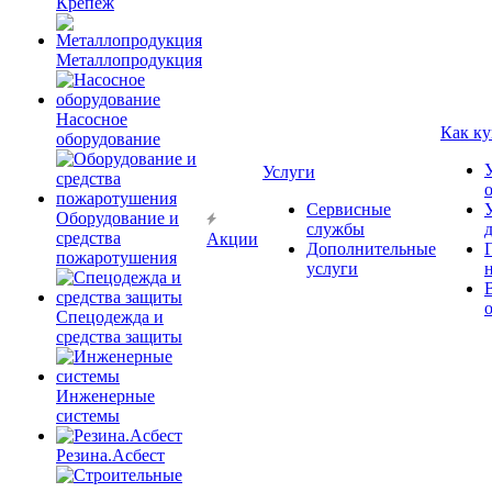
Крепёж
Металлопродукция
Насосное
Как ку
оборудование
Услуги
Сервисные
Оборудование и
службы
средства
Акции
Дополнительные
пожаротушения
услуги
Спецодежда и
средства защиты
Инженерные
системы
Резина.Асбест