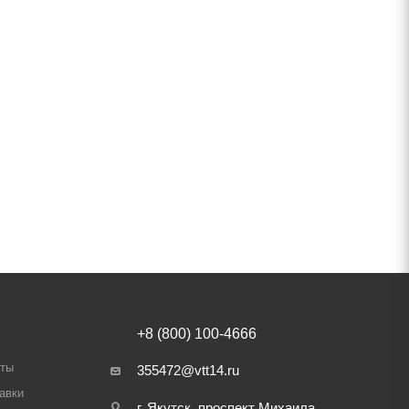
+8 (800) 100-4666
аты
355472@vtt14.ru
авки
г. Якутск, проспект Михаила