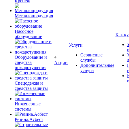
Крепёж
Металлопродукция
Насосное
Как ку
оборудование
Услуги
Сервисные
Оборудование и
службы
средства
Акции
Дополнительные
пожаротушения
услуги
Спецодежда и
средства защиты
Инженерные
системы
Резина.Асбест