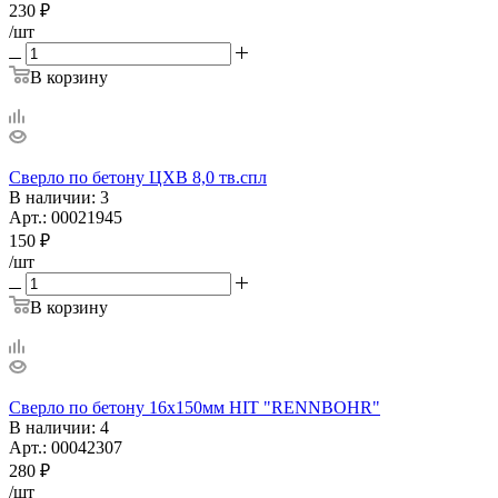
230
₽
/шт
В корзину
Сверло по бетону ЦХВ 8,0 тв.спл
В наличии
: 3
Арт.: 00021945
150
₽
/шт
В корзину
Сверло по бетону 16х150мм HIT "RENNBOHR"
В наличии
: 4
Арт.: 00042307
280
₽
/шт