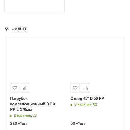
ФИЛЬТР
Патрубок
Отвод 45* D 50 РР
компенсационный D110
В наличии
: 62
РР L-170мм
В наличии
: 23
210
₽
/шт
50
₽
/шт