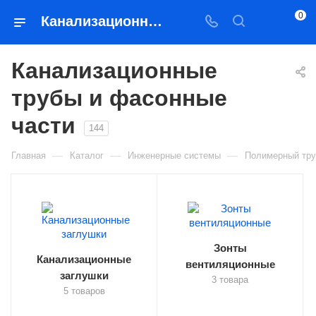
0
Канализационные трубы и фасонные части – купить в Якутске с доставкой | Востоктехторг
Канализационные
трубы и фасонные
части
144
—
—
—
Главная
Каталог
Инженерные системы
Полимерный тру
Зонты
Канализационные
вентиляционные
заглушки
3 товара
5 товаров