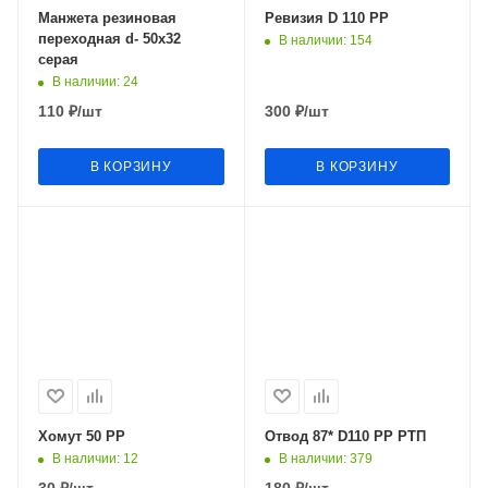
Манжета резиновая
Ревизия D 110 РР
переходная d- 50х32
В наличии
: 154
серая
В наличии
: 24
110
₽
/шт
300
₽
/шт
В КОРЗИНУ
В КОРЗИНУ
Хомут 50 РР
Отвод 87* D110 РР РТП
В наличии
: 12
В наличии
: 379
30
₽
/шт
180
₽
/шт