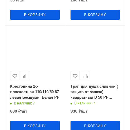
В КОРЗИНУ
В КОРЗИНУ
Крестовина 2-х
Трап для душа сливной (
плоскостная 110/110/50 87
защита от запаха)
левая Бесшумн. Белая PP
квадратный D 50 РР
100х100мм DS43-100G
В наличии
: 7
В наличии
: 7
680
₽
/шт
930
₽
/шт
В КОРЗИНУ
В КОРЗИНУ