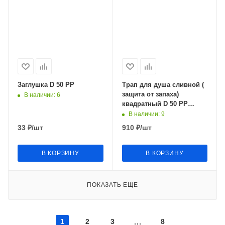
Заглушка D 50 РР
Трап для душа сливной (
защита от запаха)
В наличии
: 6
квадратный D 50 РР
100х100мм DS43-100
В наличии
: 9
33
₽
/шт
910
₽
/шт
В КОРЗИНУ
В КОРЗИНУ
ПОКАЗАТЬ ЕЩЕ
1
2
3
8