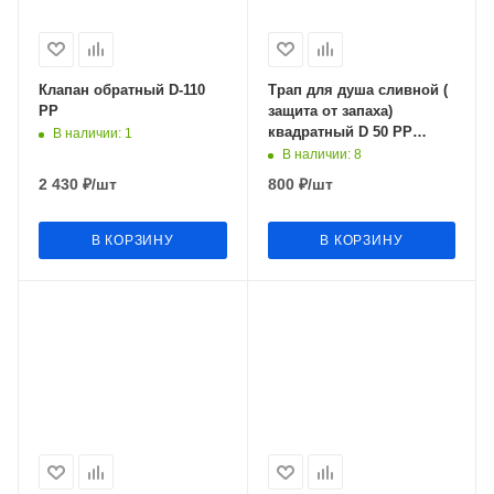
Клапан обратный D-110
Трап для душа сливной (
РР
защита от запаха)
квадратный D 50 РР
В наличии
: 1
100х100мм DS43-100S
В наличии
: 8
2 430
₽
/шт
800
₽
/шт
В КОРЗИНУ
В КОРЗИНУ