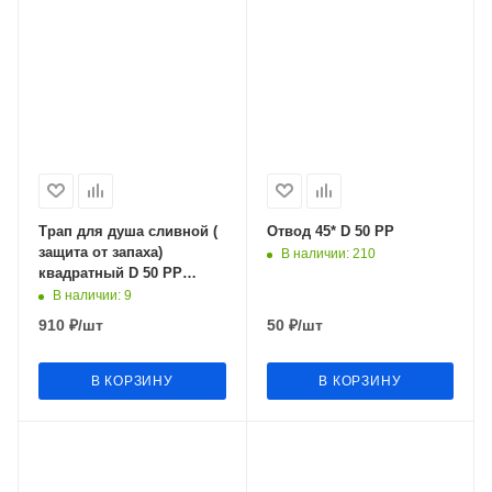
Трап для душа сливной (
Отвод 45* D 50 РР
защита от запаха)
В наличии
: 210
квадратный D 50 РР
100х100мм DS43-100BL
В наличии
: 9
910
₽
/шт
50
₽
/шт
В КОРЗИНУ
В КОРЗИНУ