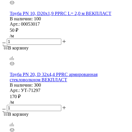
Труба PN 10, D20х1,9 PPRС L= 2,0 м ВЕКПЛАСТ
В наличии
: 100
Арт.: 00053017
50
₽
/м
В корзину
Труба PN 20, D 32х4,4 PPRС армированная
стекловолкном ВЕКПЛАСТ
В наличии
: 300
Арт.: УТ-71297
170
₽
/м
В корзину