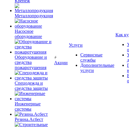
Крепёж
Металлопродукция
Насосное
Как ку
оборудование
Услуги
Сервисные
Оборудование и
службы
средства
Акции
Дополнительные
пожаротушения
услуги
Спецодежда и
средства защиты
Инженерные
системы
Резина.Асбест