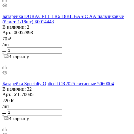
Батарейка DURACELL LR6-18BL BASIC АА пальчиковые
(блист. 1/18шт) Б0014448
В наличии
: 2
Арт.: 00052898
70
₽
/шт
В корзину
Батарейка Specialty Opticell CR2025 литиевые 5060004
В наличии
: 32
Арт.: УТ-70045
220
₽
/шт
В корзину