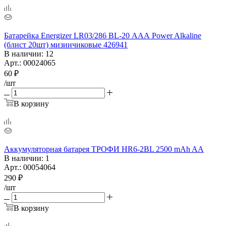
Батарейка Energizer LR03/286 BL-20 ААА Power Alkaline
(блист 20шт) мизинчиковые 426941
В наличии
: 12
Арт.: 00024065
60
₽
/шт
В корзину
Аккумуляторная батарея ТРОФИ HR6-2BL 2500 mAh AA
В наличии
: 1
Арт.: 00054064
290
₽
/шт
В корзину