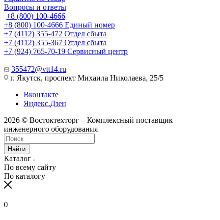
Вопросы и ответы
+8 (800) 100-4666
+8 (800) 100-4666
Единый номер
+7 (4112) 355-472
Отдел сбыта
+7 (4112) 355-367
Отдел сбыта
+7 (924) 765-70-19
Сервисный центр
355472@vtt14.ru
г. Якутск, проспект Михаила Николаева, 25/5
Вконтакте
Яндекс.Дзен
2026 © Востоктехторг – Комплексный поставщик
инженерного оборудования
Найти
Каталог
По всему сайту
По каталогу
0