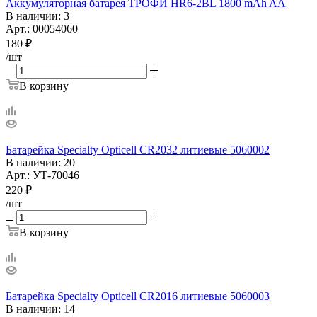
Аккумуляторная батарея ТРОФИ HR6-2BL 1800 mAh AA
В наличии
: 3
Арт.: 00054060
180
₽
/шт
В корзину
Батарейка Specialty Opticell CR2032 литиевые 5060002
В наличии
: 20
Арт.: УТ-70046
220
₽
/шт
В корзину
Батарейка Specialty Opticell CR2016 литиевые 5060003
В наличии
: 14