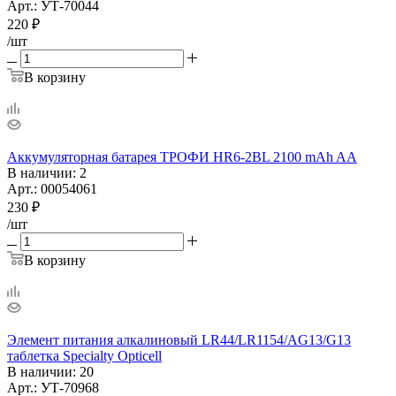
Арт.: УТ-70044
220
₽
/шт
В корзину
Аккумуляторная батарея ТРОФИ HR6-2BL 2100 mAh AA
В наличии
: 2
Арт.: 00054061
230
₽
/шт
В корзину
Элемент питания алкалиновый LR44/LR1154/AG13/G13
таблетка Specialty Opticell
В наличии
: 20
Арт.: УТ-70968