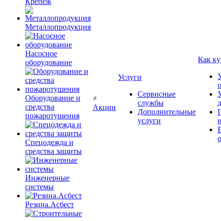
Крепёж
Металлопродукция
Насосное
Как ку
оборудование
Услуги
Сервисные
Оборудование и
службы
средства
Акции
Дополнительные
пожаротушения
услуги
Спецодежда и
средства защиты
Инженерные
системы
Резина.Асбест