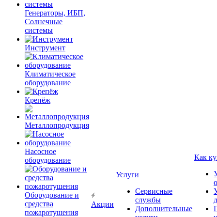
Генераторы, ИБП,
Солнечные
системы
Инструмент
Климатическое
оборудование
Крепёж
Металлопродукция
Насосное
Как ку
оборудование
Услуги
Сервисные
Оборудование и
службы
средства
Акции
Дополнительные
пожаротушения