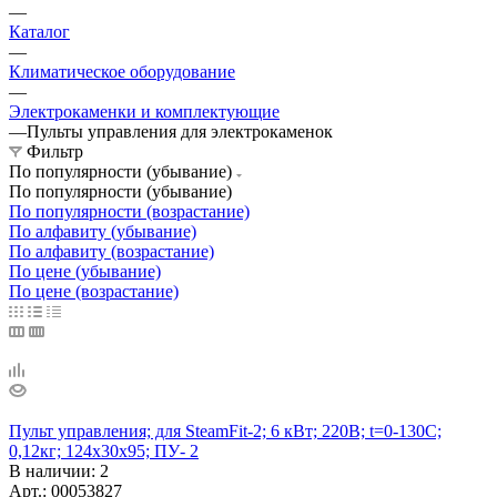
—
Каталог
—
Климатическое оборудование
—
Электрокаменки и комплектующие
—
Пульты управления для электрокаменок
Фильтр
По популярности (убывание)
По популярности (убывание)
По популярности (возрастание)
По алфавиту (убывание)
По алфавиту (возрастание)
По цене (убывание)
По цене (возрастание)
Пульт управления; для SteamFit-2; 6 кВт; 220В; t=0-130С;
0,12кг; 124х30х95; ПУ- 2
В наличии
: 2
Арт.: 00053827