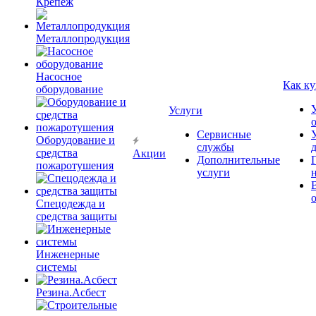
Крепёж
Металлопродукция
Насосное
Как ку
оборудование
Услуги
Сервисные
Оборудование и
службы
средства
Акции
Дополнительные
пожаротушения
услуги
Спецодежда и
средства защиты
Инженерные
системы
Резина.Асбест