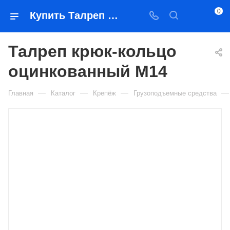
0
Купить Талреп крюк-кольцо оцинкованный М14 в Якутске — цена, характеристики, подбор | Востоктехторг
Талреп крюк-кольцо
оцинкованный М14
—
—
—
—
Главная
Каталог
Крепёж
Грузоподъемные средства