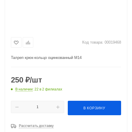
Код товара:
00019468
Талреп крюк-кольцо оцинкованный М14
250
₽
/шт
В наличии
: 22
в 2 филиалах
В КОРЗИНУ
Рассчитать доставку