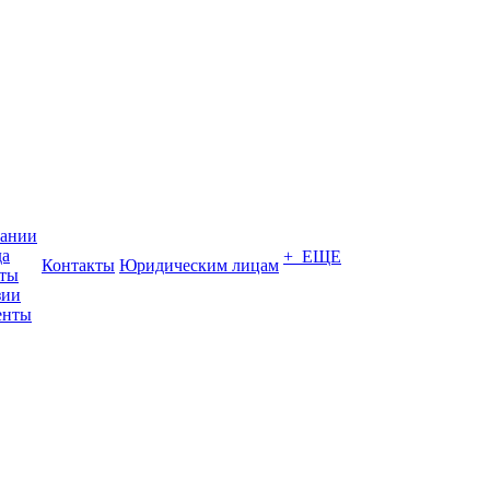
пании
да
+ ЕЩЕ
Контакты
Юридическим лицам
кты
зии
енты