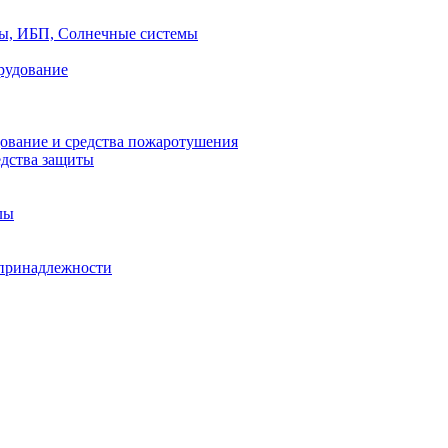
ры, ИБП, Солнечные системы
рудование
ование и средства пожаротушения
едства защиты
лы
принадлежности