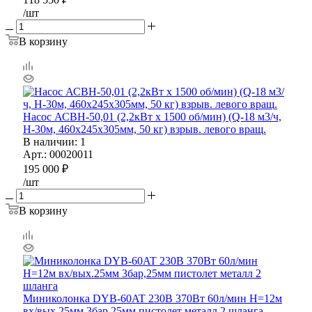
/шт
В корзину
Насос АСВН-50,01 (2,2кВт х 1500 об/мин) (Q-18 м3/ч,
Н-30м, 460х245х305мм, 50 кг) взрыв. левого вращ.
В наличии
: 1
Арт.: 00020011
195 000
₽
/шт
В корзину
Миниколонка DYB-60AT 230В 370Вт 60л/мин Н=12м
вх/вых.25мм 3бар,25мм пистолет металл 2 шланга