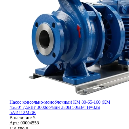
Насос консольно-моноблочный КМ 80-65-160 (КМ
45/30) 7,5кВт 3000об/мин 380В 50м3/ч H=32м
5АИ112М2Ж
В наличии
: 5
Арт.: 00004558
118 550
₽