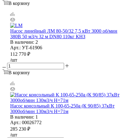
В корзину
Насос линейный ЛМ 80-50/32 7,5 кВт 3000 об/мин
380В 50 м3/ч 32 м DN80 110кг КНЗ
В наличии
: 2
Арт.: УТ-61906
112 770
₽
/шт
В корзину
Насос консольный К 100-65-250а (К 90/85) 37кВт
3000об/мин 130м3/ч H=71м
В наличии
: 1
Арт.: 00026772
285 230
₽
/шт