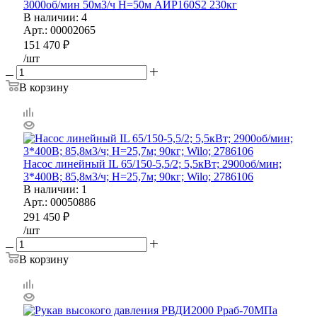
3000об/мин 50м3/ч Н=50м АИР160S2 230кг
В наличии
: 4
Арт.: 00002065
151 470
₽
/шт
В корзину
Насос линейный IL 65/150-5,5/2; 5,5кВт; 2900об/мин;
3*400В; 85,8м3/ч; Н=25,7м; 90кг; Wilo; 2786106
В наличии
: 1
Арт.: 00050886
291 450
₽
/шт
В корзину