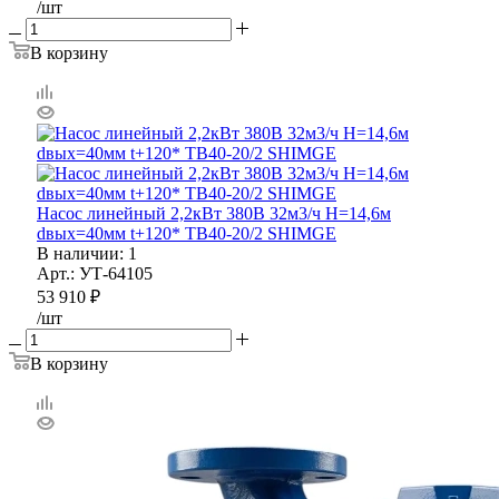
/шт
В корзину
Насос линейный 2,2кВт 380В 32м3/ч H=14,6м
dвых=40мм t+120* TB40-20/2 SHIMGE
В наличии
: 1
Арт.: УТ-64105
53 910
₽
/шт
В корзину