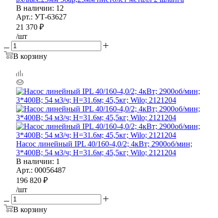
В наличии
: 12
Арт.: УТ-63627
21 370
₽
/шт
В корзину
Насос линейный IPL 40/160-4,0/2; 4кВт; 2900об/мин;
3*400В; 54 м3/ч; Н=31.6м; 45,5кг; Wilo; 2121204
В наличии
: 1
Арт.: 00056487
196 820
₽
/шт
В корзину