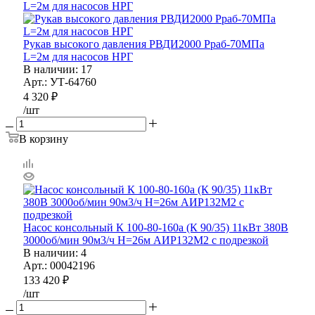
Рукав высокого давления РВДИ2000 Рраб-70МПа
L=2м для насосов НРГ
В наличии
: 17
Арт.: УТ-64760
4 320
₽
/шт
В корзину
Насос консольный К 100-80-160а (К 90/35) 11кВт 380В
3000об/мин 90м3/ч H=26м АИР132М2 с подрезкой
В наличии
: 4
Арт.: 00042196
133 420
₽
/шт