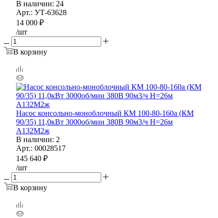
В наличии
: 24
Арт.: УТ-63628
14 000
₽
/шт
В корзину
Насос консольно-моноблочный КМ 100-80-160а (КМ
90/35) 11,0кВт 3000об/мин 380В 90м3/ч H=26м
А132М2ж
В наличии
: 2
Арт.: 00028517
145 640
₽
/шт
В корзину