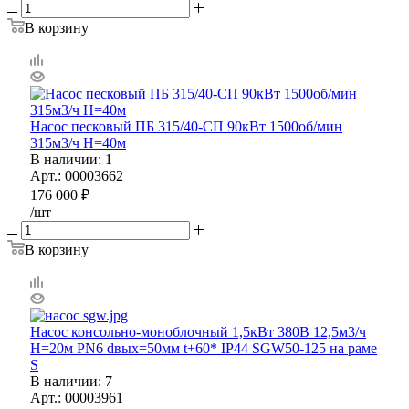
В корзину
Насос песковый ПБ 315/40-СП 90кВт 1500об/мин
315м3/ч Н=40м
В наличии
: 1
Арт.: 00003662
176 000
₽
/шт
В корзину
Насос консольно-моноблочный 1,5кВт 380В 12,5м3/ч
H=20м PN6 dвых=50мм t+60* IP44 SGW50-125 на раме
S
В наличии
: 7
Арт.: 00003961