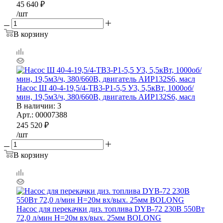
45 640
₽
/шт
В корзину
Насос Ш 40-4-19,5/4-ТВ3-Р1-5,5 У3, 5,5кВт, 1000об/
мин, 19,5м3/ч, 380/660В, двигатель АИР132S6, масл
В наличии
: 3
Арт.: 00007388
245 520
₽
/шт
В корзину
Насос для перекачки диз. топлива DYB-72 230В 550Вт
72,0 л/мин Н=20м вх/вых. 25мм BOLONG