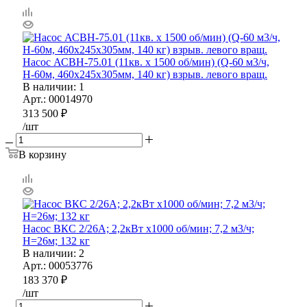
Насос АСВН-75.01 (11кв. х 1500 об/мин) (Q-60 м3/ч,
Н-60м, 460х245х305мм, 140 кг) взрыв. левого вращ.
В наличии
: 1
Арт.: 00014970
313 500
₽
/шт
В корзину
Насос ВКС 2/26А; 2,2кВт х1000 об/мин; 7,2 м3/ч;
Н=26м; 132 кг
В наличии
: 2
Арт.: 00053776
183 370
₽
/шт