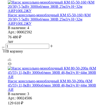
Насос консольно-моноблочный КМ 65-50-160 (КМ
20/30) 5,5кВт 3000об/мин 380В 25м3/ч H=32м
АИР100L2ЖУ
В наличии
: 4
Арт.: 00002592
76 480
₽
/шт
В корзину
Насос консольно-моноблочный КМ 80-50-200а (КМ
45/55) 11,0кВт 3000об/мин 380В 46,8м3/ч H=44м 380В
АИ
В наличии
: 3
Арт.: 00024506
129 610
₽