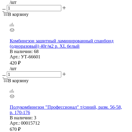
/шт
В корзину
Комбинезон защитный ламинированный спанбонд
(одноразовый) 40г/м2 р. ХL белый
В наличии
: 68
Арт.: УТ-66601
420
₽
/шт
В корзину
Полукомбинезон "Профессионал" т/синий, разм. 56-58,
р. 170-176
В наличии
: 3
Арт.: 00015712
670
₽