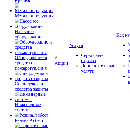
Крепёж
Металлопродукция
Насосное
Как ку
оборудование
Услуги
Сервисные
Оборудование и
службы
средства
Акции
Дополнительные
пожаротушения
услуги
Спецодежда и
средства защиты
Инженерные
системы
Резина.Асбест