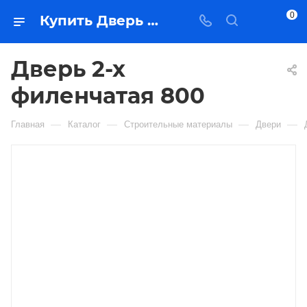
0
Купить Дверь 2-х филенчатая 800 в Якутске — цена, характеристики, подбор | Востоктехторг
Дверь 2-х
филенчатая 800
—
—
—
—
Главная
Каталог
Строительные материалы
Двери