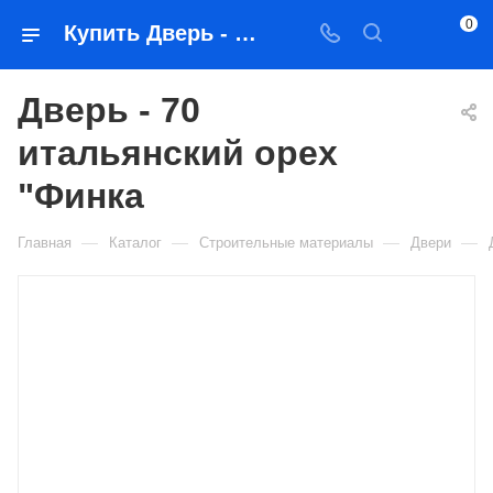
0
Купить Дверь - 70 итальянский орех "Финка в Якутске — цена, характеристики, подбор | Востоктехторг
Дверь - 70
итальянский орех
"Финка
—
—
—
—
Главная
Каталог
Строительные материалы
Двери