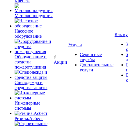
Крепёж
Металлопродукция
Насосное
Как ку
оборудование
Услуги
Сервисные
Оборудование и
службы
средства
Акции
Дополнительные
пожаротушения
услуги
Спецодежда и
средства защиты
Инженерные
системы
Резина.Асбест