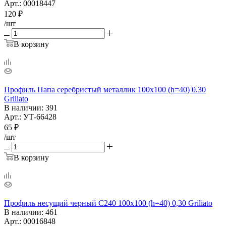
Арт.: 00018447
120
₽
/шт
В корзину
Профиль Папа серебристый металлик 100х100 (h=40) 0.30
Griliato
В наличии
: 391
Арт.: УТ-66428
65
₽
/шт
В корзину
Профиль несущий черный С240 100х100 (h=40) 0,30 Griliato
В наличии
: 461
Арт.: 00016848