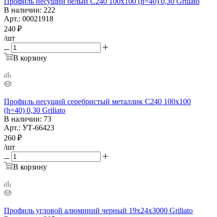
Профиль несущий белый С240 100х100 (h=40) 0,30 Griliato
В наличии
: 222
Арт.: 00021918
240
₽
/шт
В корзину
Профиль несущий серебристый металлик С240 100х100
(h=40) 0,30 Griliato
В наличии
: 73
Арт.: УТ-66423
260
₽
/шт
В корзину
Профиль угловой алюминий черный 19х24х3000 Griliato