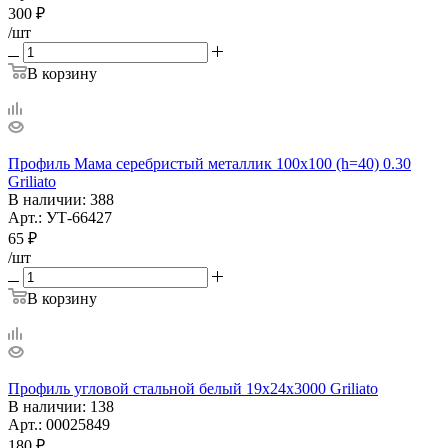
300
₽
/шт
В корзину
Профиль Мама серебристый металлик 100х100 (h=40) 0.30
Griliato
В наличии
: 388
Арт.: УТ-66427
65
₽
/шт
В корзину
Профиль угловой стальной белый 19х24х3000 Griliato
В наличии
: 138
Арт.: 00025849
180
₽