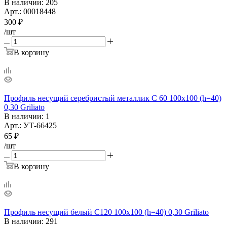
В наличии
: 205
Арт.: 00018448
300
₽
/шт
В корзину
Профиль несущий серебристый металлик С 60 100х100 (h=40)
0,30 Griliato
В наличии
: 1
Арт.: УТ-66425
65
₽
/шт
В корзину
Профиль несущий белый С120 100х100 (h=40) 0,30 Griliato
В наличии
: 291