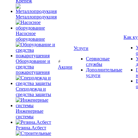
Крепёж
Металлопродукция
Насосное
Как ку
оборудование
Услуги
Сервисные
Оборудование и
службы
средства
Акции
Дополнительные
пожаротушения
услуги
Спецодежда и
средства защиты
Инженерные
системы
Резина.Асбест