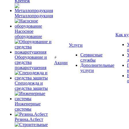
Крепёж
Металлопродукция
Насосное
Как ку
оборудование
Услуги
Сервисные
Оборудование и
службы
средства
Акции
Дополнительные
пожаротушения
услуги
Спецодежда и
средства защиты
Инженерные
системы
Резина.Асбест