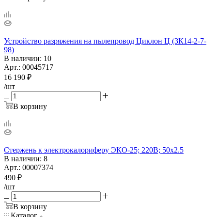
Устройство разряжения на пылепровод Циклон Ц (ЗК14-2-7-
98)
В наличии
: 10
Арт.: 00045717
16 190
₽
/шт
В корзину
Стержень к электрокалориферу ЭКО-25; 220В; 50х2.5
В наличии
: 8
Арт.: 00007374
490
₽
/шт
В корзину
Каталог