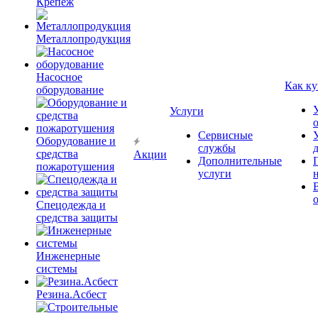
Крепёж
Металлопродукция
Насосное
Как ку
оборудование
Услуги
Сервисные
Оборудование и
службы
средства
Акции
Дополнительные
пожаротушения
услуги
Спецодежда и
средства защиты
Инженерные
системы
Резина.Асбест