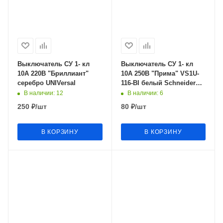
Выключатель СУ 1- кл
Выключатель СУ 1- кл
10А 220В "Бриллиант"
10А 250В "Прима" VS1U-
серебро UNIVersal
116-BI белый Schneider
Electric
В наличии
: 12
В наличии
: 6
250
₽
/шт
80
₽
/шт
В КОРЗИНУ
В КОРЗИНУ