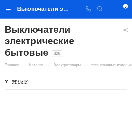
0
Выключатели электрические бытовые – купить в Якутске | Магазин Востоктехторг
Выключатели
электрические
бытовые
326
—
—
—
Главная
Каталог
Электротовары
Установочные изделия
ФИЛЬТР