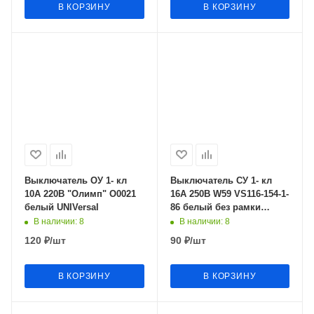
В КОРЗИНУ
В КОРЗИНУ
Выключатель ОУ 1- кл
Выключатель СУ 1- кл
10А 220В "Олимп" О0021
16А 250В W59 VS116-154-1-
белый UNIVersal
86 белый без рамки
Schneider Electric
В наличии
: 8
В наличии
: 8
120
₽
/шт
90
₽
/шт
В КОРЗИНУ
В КОРЗИНУ