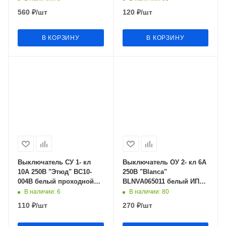
560
₽
/шт
120
₽
/шт
В КОРЗИНУ
В КОРЗИНУ
Выключатель СУ 1- кл
Выключатель ОУ 2- кл 6А
10А 250В "Этюд" ВС10-
250В "Blanca"
004В белый проходной
BLNVA065011 белый ИП
Schneider Electric
SchE
В наличии
: 6
В наличии
: 80
110
₽
/шт
270
₽
/шт