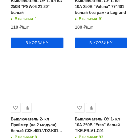
Выключатель ОУ 1- кл 6А
Выключатель СУ 1- кл
250В "PSW06-21-20"
10А 250В "Valena" 774401
белый
белый без рамки Legrand
В наличии
: 1
В наличии
: 91
110
₽
/шт
180
₽
/шт
В КОРЗИНУ
В КОРЗИНУ
Выключатель 2- кл
Выключатель ОУ 1- кл
Праймер (на 2 модуля)
10А 250В "Frea" белый
белый СКК-40D-VD2-K01
TKE-FR-V1-C01
IEK
В наличии
: 8
В наличии
: 93