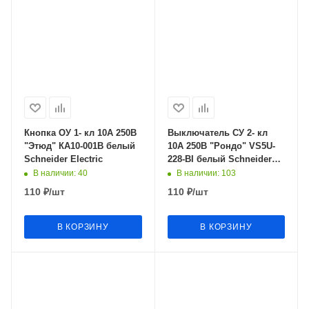
Кнопка ОУ 1- кл 10А 250В
Выключатель СУ 2- кл
"Этюд" КА10-001В белый
10А 250В "Рондо" VS5U-
Schneider Electric
228-ВI белый Schneider
Electric
В наличии
: 40
В наличии
: 103
110
₽
/шт
110
₽
/шт
В КОРЗИНУ
В КОРЗИНУ