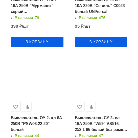
16А 250В "Мурманск"
10А 220В "Севиль" С0023
серый
белый UNIVersal
брызгозащищенный IP54
В наличии
: 79
В наличии
: 476
EKF
390
₽
/шт
95
₽
/шт
В КОРЗИНУ
В КОРЗИНУ
Выключатель ОУ 2- кл 6А
Выключатель СУ 2- кл
250В "PSW06-22-20"
16А 250В "W59" VS516-
белый
252-1-86 белый без рамки
белый Schneider Electric
В наличии
: 44
В наличии
: 47