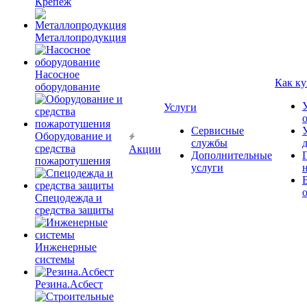
Крепёж
Металлопродукция
Насосное
Как ку
оборудование
Услуги
Сервисные
Оборудование и
службы
средства
Акции
Дополнительные
пожаротушения
услуги
Спецодежда и
средства защиты
Инженерные
системы
Резина.Асбест