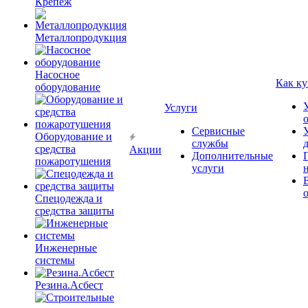
Крепёж
Металлопродукция
Насосное
Как ку
оборудование
Услуги
Сервисные
Оборудование и
службы
средства
Акции
Дополнительные
пожаротушения
услуги
Спецодежда и
средства защиты
Инженерные
системы
Резина.Асбест