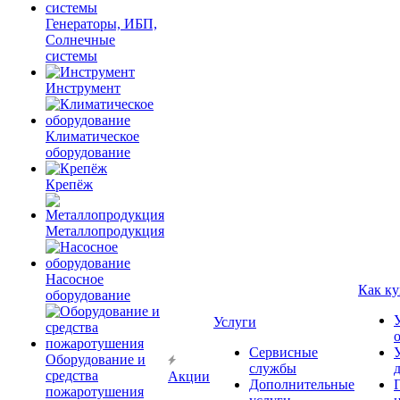
Генераторы, ИБП,
Солнечные
системы
Инструмент
Климатическое
оборудование
Крепёж
Металлопродукция
Насосное
Как ку
оборудование
Услуги
Сервисные
Оборудование и
службы
средства
Акции
Дополнительные
пожаротушения