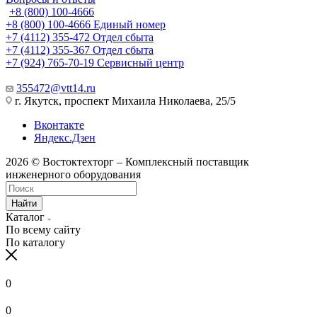
+8 (800) 100-4666
+8 (800) 100-4666
Единый номер
+7 (4112) 355-472
Отдел сбыта
+7 (4112) 355-367
Отдел сбыта
+7 (924) 765-70-19
Сервисный центр
355472@vtt14.ru
г. Якутск, проспект Михаила Николаева, 25/5
Вконтакте
Яндекс.Дзен
2026 © Востоктехторг – Комплексный поставщик
инженерного оборудования
Найти
Каталог
По всему сайту
По каталогу
0
0