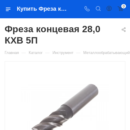
0
Купить Фреза концевая 28,0 КХВ 5П в Якутске — цена, характеристики, подбор | Востоктехторг
Фреза концевая 28,0
КХВ 5П
—
—
—
Главная
Каталог
Инструмент
Металлообрабатывающий 