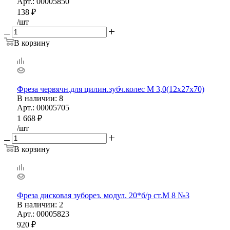
Арт.: 00005850
138
₽
/шт
В корзину
Фреза червячн.для цилин.зубч.колес М 3,0(12х27х70)
В наличии
: 8
Арт.: 00005705
1 668
₽
/шт
В корзину
Фреза дисковая зуборез. модул. 20*б/р ст.М 8 №3
В наличии
: 2
Арт.: 00005823
920
₽