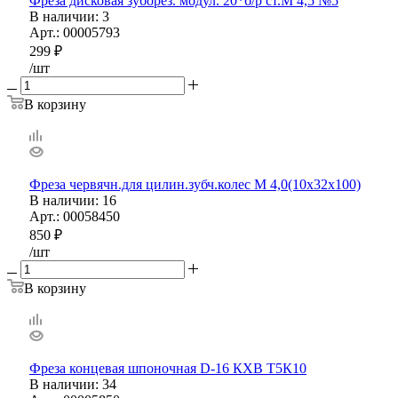
Фреза дисковая зуборез. модул. 20*б/р ст.М 4,5 №5
В наличии
: 3
Арт.: 00005793
299
₽
/шт
В корзину
Фреза червячн.для цилин.зубч.колес М 4,0(10х32х100)
В наличии
: 16
Арт.: 00058450
850
₽
/шт
В корзину
Фреза концевая шпоночная D-16 КХВ Т5К10
В наличии
: 34