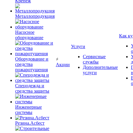
Крепёж
Металлопродукция
Насосное
Как ку
оборудование
Услуги
Сервисные
Оборудование и
службы
средства
Акции
Дополнительные
пожаротушения
услуги
Спецодежда и
средства защиты
Инженерные
системы
Резина.Асбест