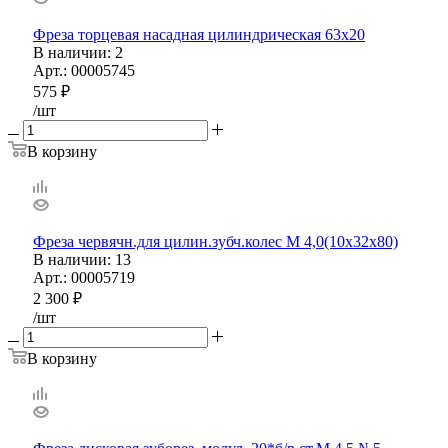
Фреза торцевая насадная цилиндрическая 63х20
В наличии
: 2
Арт.: 00005745
575
₽
/шт
В корзину
Фреза червячн.для цилин.зубч.колес М 4,0(10х32х80)
В наличии
: 13
Арт.: 00005719
2 300
₽
/шт
В корзину