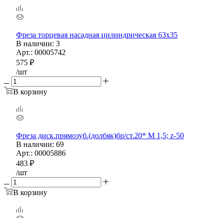
Фреза торцевая насадная цилиндрическая 63х35
В наличии
: 3
Арт.: 00005742
575
₽
/шт
В корзину
Фреза диск.прямозуб.(долбяк)бр/ст.20* М 1,5; z-50
В наличии
: 69
Арт.: 00005886
483
₽
/шт
В корзину