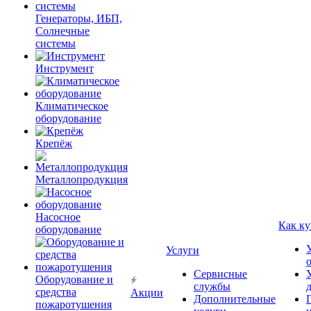
Генераторы, ИБП,
Солнечные
системы
Инструмент
Климатическое
оборудование
Крепёж
Металлопродукция
Насосное
Как ку
оборудование
Услуги
Сервисные
Оборудование и
службы
средства
Акции
Дополнительные
пожаротушения