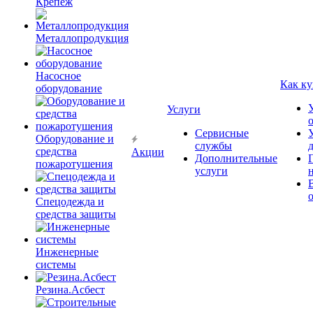
Крепёж
Металлопродукция
Насосное
Как ку
оборудование
Услуги
Сервисные
Оборудование и
службы
средства
Акции
Дополнительные
пожаротушения
услуги
Спецодежда и
средства защиты
Инженерные
системы
Резина.Асбест