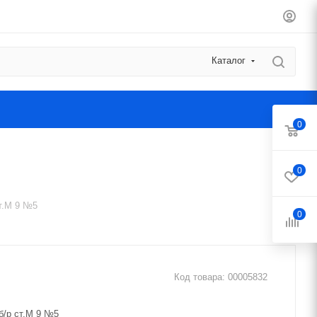
Каталог
0
0
ст.М 9 №5
0
Код товара:
00005832
б/р ст.М 9 №5