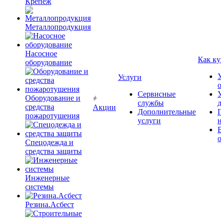
Крепёж
Металлопродукция
Насосное
Как ку
оборудование
Услуги
Сервисные
Оборудование и
службы
средства
Акции
Дополнительные
пожаротушения
услуги
Спецодежда и
средства защиты
Инженерные
системы
Резина.Асбест