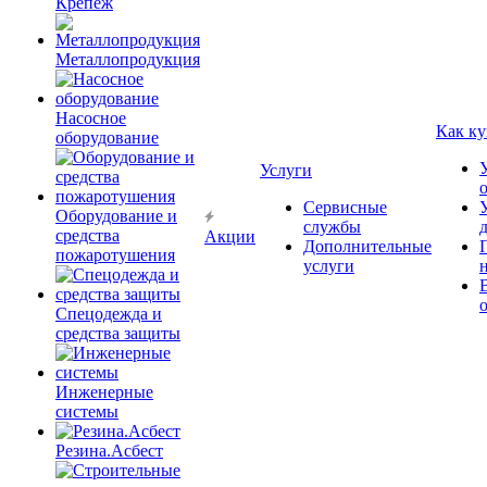
Крепёж
Металлопродукция
Насосное
Как ку
оборудование
Услуги
Сервисные
Оборудование и
службы
средства
Акции
Дополнительные
пожаротушения
услуги
Спецодежда и
средства защиты
Инженерные
системы
Резина.Асбест