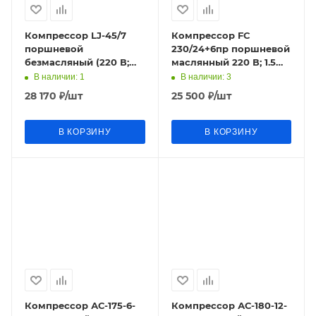
Компрессор LJ-45/7
Компрессор FC
поршневой
230/24+6пр поршневой
безмасляный (220 В;
маслянный 220 В; 1.5
0,55 кВт; 6 м3/ч; 15 л; 8
кВт; 222л/мин; 24 л; 8
В наличии
: 1
В наличии
: 3
бар;)
бар; 25,кг AIR FUBAG
28 170
₽
/шт
25 500
₽
/шт
В КОРЗИНУ
В КОРЗИНУ
Компрессор АС-175-6-
Компрессор АС-180-12-