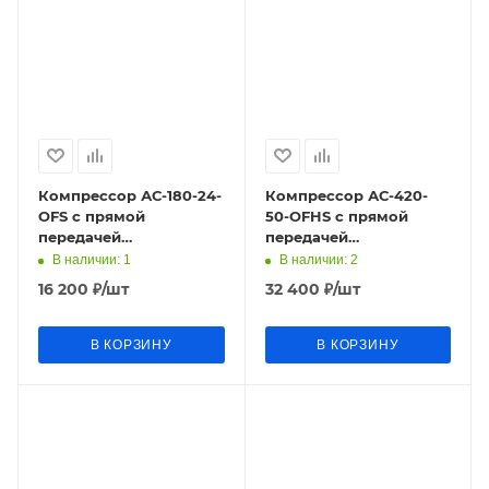
Компрессор АС-180-24-
Компрессор АС-420-
OFS с прямой
50-OFHS с прямой
передачей
передачей
безмасляный (220В;
безмасляный (220В;
В наличии
: 1
В наличии
: 2
1,0кВт; 180л/мин;
2,25кВт; 420л/мин;
16 200
₽
/шт
32 400
₽
/шт
24л/8бар;20кг) Крат
50л/8бар;71.2кг)
В КОРЗИНУ
В КОРЗИНУ