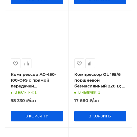
Компрессор АС-450-
Компрессор OL 195/6
100-OFS с прямой
поршневой
передачей
безмаслянный 220 В; 1,1
безмасляный (220В;
кВт; 180л/мин; 6 л; 8
В наличии
: 1
В наличии
: 1
2,5кВт; 420л/мин;
бар; 11кг СМ1,5 FUBAG
58 330
₽
/шт
17 660
₽
/шт
100л/8бар;71.2кг)
В КОРЗИНУ
В КОРЗИНУ