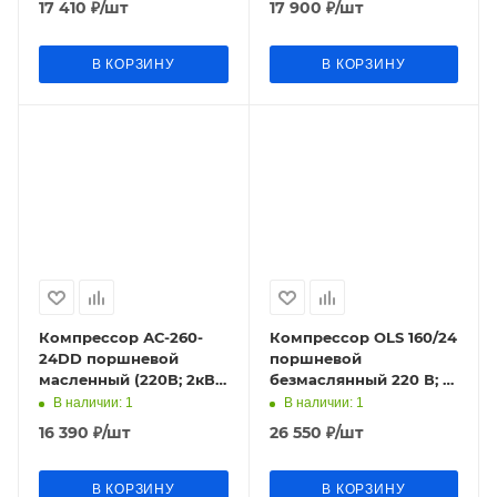
17 410
₽
/шт
17 900
₽
/шт
24л/8бар;20кг) Кра
В КОРЗИНУ
В КОРЗИНУ
Компрессор АС-260-
Компрессор OLS 160/24
24DD поршневой
поршневой
масленный (220В; 2кВт;
безмаслянный 220 В; 1,1
260л/мин; 24л; 8бар;
кВт; 9,6 м3/ч; 24 л; 8
В наличии
: 1
В наличии
: 1
21кг) Кратон
бар; 19кг СМ 1.1FUBAG
16 390
₽
/шт
26 550
₽
/шт
В КОРЗИНУ
В КОРЗИНУ