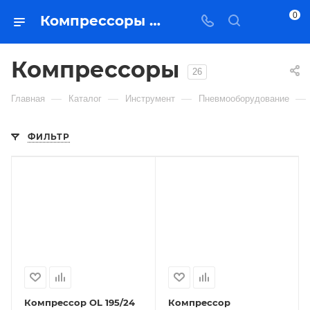
0
Компрессоры – купить в Якутске с доставкой | Востоктехторг
Компрессоры
26
—
—
—
—
Главная
Каталог
Инструмент
Пневмооборудование
ФИЛЬТР
Компрессор OL 195/24
Компрессор