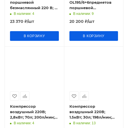
поршневой
OL195/6+6предметов
безмаслянный 220 В; 1,1
поршневой
кВт; 180л/мин; 24 л; 8
безмаслянный 220 В; 1,1
В наличии
: 4
В наличии
: 9
бар; 16кг СМ1,5 FUBAG
кВт; 180л/мин; 6 л; 8
23 370
₽
/шт
20 200
₽
/шт
бар; 12,5кг S
В КОРЗИНУ
В КОРЗИНУ
Компрессор
Компрессор
воздушный 220В;
воздушный 220В;
2,8кВт; 70л; 200л/мин;
1.5кВт; 30л; 198л/мин;
0,7мПа;17,5кг
0,8мПа; поршн.масл.
В наличии
: 4
В наличии
: 13