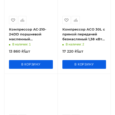
Компрессор АС-210-
Компрессор ACO 30L с
24DD поршневой
прямой передачей
масленный
безмасляный 1,38 кВт
(220В;1,5кВт; 210л/мин;
220В 2800об 200л/мин
В наличии
: 1
В наличии
: 2
24л; 8бар; 18кг) Кратон
30л 8бар ALTECO
13 860
₽
/шт
17 220
₽
/шт
В КОРЗИНУ
В КОРЗИНУ