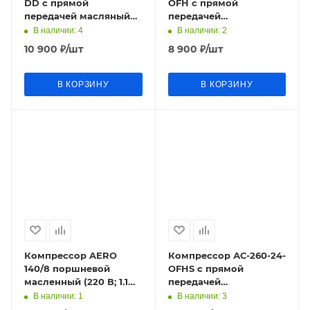
DD с прямой
OFH с прямой
передачей масляный
передачей
(220В; 1,5кВт; 175л/мин;
безмасляный (220В;
В наличии
: 4
В наличии
: 2
6л/8бар;13.5кг) Кратон
0,75кВт; 180л/мин;
10 900
₽
/шт
8 900
₽
/шт
12л/8бар;13,5кг) К
В КОРЗИНУ
В КОРЗИНУ
Компрессор AERO
Компрессор АС-260-24-
140/8 поршневой
OFHS с прямой
масленный (220 В; 1.1
передачей
кВт; 8,4 м3/ч; 8 л; 8 бар;
безмасляный (220В;
В наличии
: 1
В наличии
: 3
15,0кг)
1,5кВт; 260л/мин;