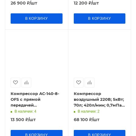
поршн.безмасл.
98330TSTOP
26 900
₽
/шт
12 200
₽
/шт
98673TSTOP
В КОРЗИНУ
В КОРЗИНУ
Компрессор АС-140-8-
Компрессор
OFS с прямой
воздушный 220В; 5кВт;
передачей
70л; 420л/мин; 0,7мПа;
безмасляный (220В;
поршн.безмасл.
В наличии
: 4
В наличии
: 2
0,75кВт; 140л/мин;
98674TSTOP
13 500
₽
/шт
68 100
₽
/шт
8л/8бар;15кг)Кратон
В КОРЗИНУ
В КОРЗИНУ