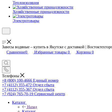
Теплоизоляция
Хозяйственные принадлежности
Электротовары
Завесы водяные – купить в Якутске с доставкой | Востоктехтор
Сравнение
0
Избранные товары
0
Корзина
0
Телефоны
+8 (800) 100-4666
Единый номер
+7 (4112) 355-472
Отдел сбыта
+7 (4112) 355-367
Отдел сбыта
+7 (924) 765-70-19
Сервисный центр
Каталог
Назад
Каталог