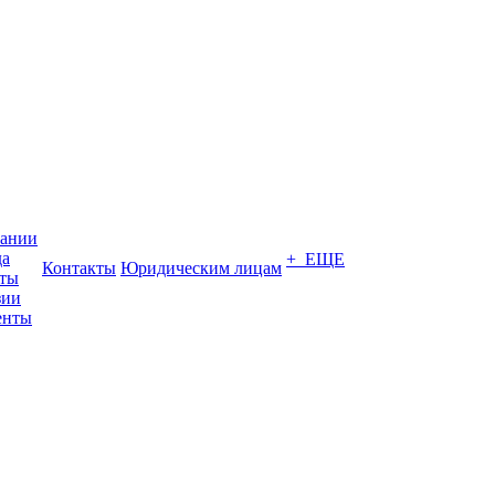
пании
да
+ ЕЩЕ
Контакты
Юридическим лицам
кты
зии
енты