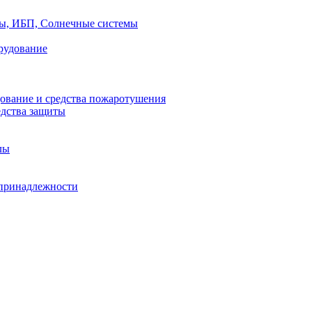
ры, ИБП, Солнечные системы
рудование
ование и средства пожаротушения
едства защиты
лы
принадлежности