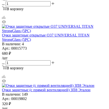
В корзину
Очки защитные открытые О37 UNIVERSAL TITAN
StrongGlass (5РС)
В наличии
: 4
Арт.: 00015773
680
₽
/шт
В корзину
Очки защитные (с прямой вентиляцией) ЗП8 Эталон
В наличии
: 149
Арт.: 00019802
320
₽
/шт