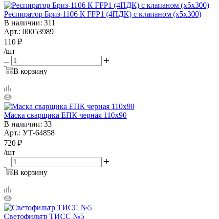
Респиратор Бриз-1106 К FFP1 (4ПДК) с клапаном (х5х300)
В наличии
: 311
Арт.: 00053989
110
₽
/шт
В корзину
Маска сварщика ЕПК черная 110х90
В наличии
: 33
Арт.: УТ-64858
720
₽
/шт
В корзину
Светофильтр ТИСС №5