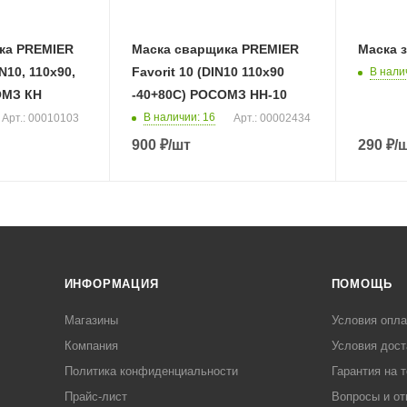
ка PREMIER
Маска сварщика PREMIER
Маска 
IN10, 110х90,
Favorit 10 (DIN10 110х90
В нали
ОМЗ КН
-40+80С) РОСОМЗ НН-10
В наличии
: 16
Арт.: 00010103
Арт.: 00002434
900
₽
/шт
290
₽
/
ИНФОРМАЦИЯ
ПОМОЩЬ
Магазины
Условия опл
Компания
Условия дост
Политика конфиденциальности
Гарантия на 
Прайс-лист
Вопросы и от