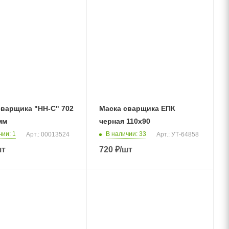
сварщика "НН-С" 702
Маска сварщика ЕПК
мм
черная 110х90
чии
: 1
В наличии
: 33
Арт.: 00013524
Арт.: УТ-64858
шт
720
₽
/шт