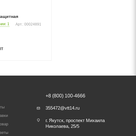
защитная
чии
: 1
Арт.: 00024891
шт
+8 (800) 100-4666
аты
355472@vtt14.ru
авки
г. Якутск, проспект Михаила
товар
Николаева, 25/5
веты