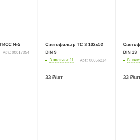
 ТИСС №5
Светофильтр ТС-3 102х52
Светоф
DIN 9
DIN 13
Арт.: 00017354
В наличии
: 11
В нали
Арт.: 00056214
33
₽
/шт
33
₽
/ш