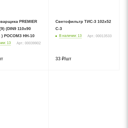
сварщика PREMIER
Светофильтр ТИС-3 102х52
(9) (DIN9 110х90
С-3
С ) РОСОМЗ НН-10
В наличии
: 13
Арт.: 00013533
чии
: 13
Арт.: 00039902
шт
33
₽
/шт