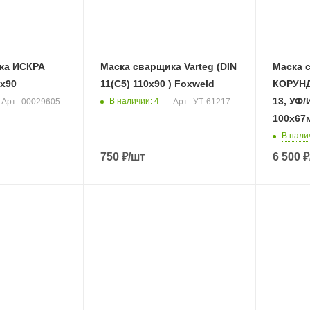
ка ИСКРА
Маска сварщика Varteg (DIN
Маска 
х90
11(C5) 110х90 ) Foxweld
КОРУНД-Х PLUS (DI
13, УФ/
В наличии
: 4
Арт.: 00029605
Арт.: УТ-61217
100х67м
В нали
750
₽
/шт
6 500
₽