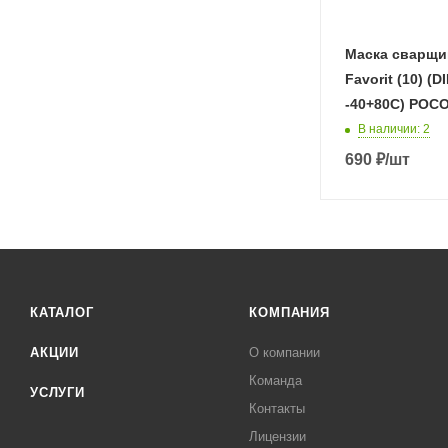
Маска сварщи
Favorit (10) (D
-40+80С) РОС
В наличии
: 2
690
₽
/шт
КАТАЛОГ
КОМПАНИЯ
АКЦИИ
О компании
Команда
УСЛУГИ
Контакты
Лицензии