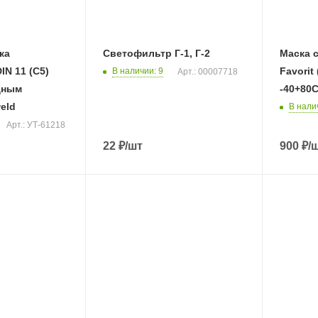
ка
Светофильтр Г-1, Г-2
Маска 
N 11 (С5)
Favorit 
В наличии
: 9
Арт.: 00007718
дным
-40+80
eld
В нали
Арт.: УТ-61218
22
₽
/шт
900
₽
/