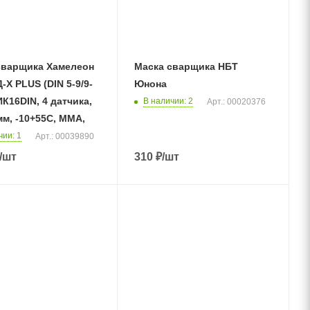
сварщика Хамелеон
Маска сварщика НБТ
N 5-9/9-
Юнона
ИК16DIN, 4 датчика,
В наличии
: 2
Арт.: 00020376
м, -10+55С, MMA,
чии
: 1
Арт.: 00039890
/шт
310
₽
/шт