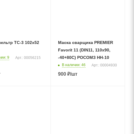
ильтр ТС-3 102х52
Маска сварщика PREMIER
Favorit 11 (DIN11, 110х90,
-40+80С) РОСОМЗ НН-10
чии
: 9
Арт.: 00056215
В наличии
: 46
Арт.: 00004930
т
900
₽
/шт