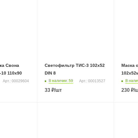
ка Свона
Светофильтр ТИС-3 102х52
Маска 
-10 110х90
DIN 8
102х52
В наличии
: 59
В нали
Арт.: 00029604
Арт.: 00013527
33
₽
/шт
230
₽
/