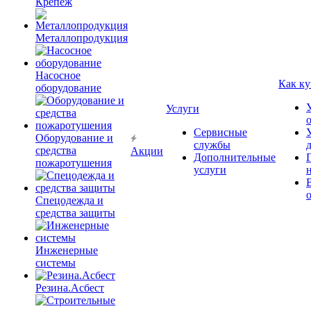
Крепёж
Металлопродукция
Насосное
Как ку
оборудование
Услуги
Сервисные
Оборудование и
службы
средства
Акции
Дополнительные
пожаротушения
услуги
Спецодежда и
средства защиты
Инженерные
системы
Резина.Асбест