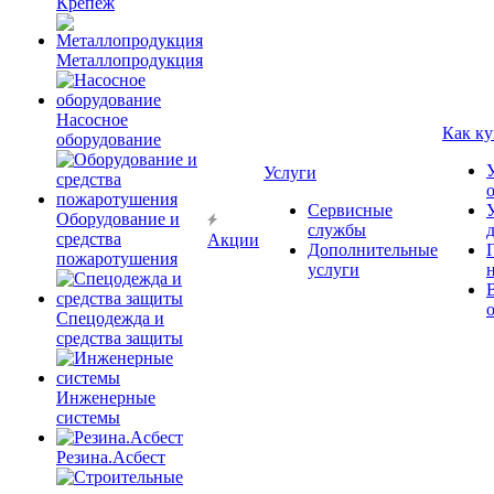
Крепёж
Металлопродукция
Насосное
Как ку
оборудование
Услуги
Сервисные
Оборудование и
службы
средства
Акции
Дополнительные
пожаротушения
услуги
Спецодежда и
средства защиты
Инженерные
системы
Резина.Асбест