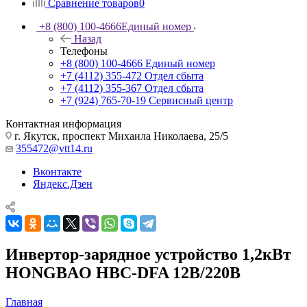
Сравнение товаров
0
+8 (800) 100-4666
Единый номер
Назад
Телефоны
+8 (800) 100-4666
Единый номер
+7 (4112) 355-472
Отдел сбыта
+7 (4112) 355-367
Отдел сбыта
+7 (924) 765-70-19
Сервисный центр
Контактная информация
г. Якутск, проспект Михаила Николаева, 25/5
355472@vtt14.ru
Вконтакте
Яндекс.Дзен
Инвертор-зарядное устройство 1,2кВт
HONGBAO HBC-DFA 12В/220В
Главная