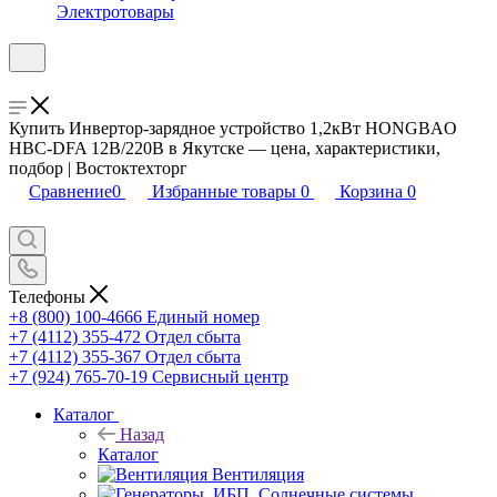
Электротовары
Купить Инвертор-зарядное устройство 1,2кВт HONGBAO
HBC-DFA 12В/220В в Якутске — цена, характеристики,
подбор | Востоктехторг
Сравнение
0
Избранные товары
0
Корзина
0
Телефоны
+8 (800) 100-4666
Единый номер
+7 (4112) 355-472
Отдел сбыта
+7 (4112) 355-367
Отдел сбыта
+7 (924) 765-70-19
Сервисный центр
Каталог
Назад
Каталог
Вентиляция