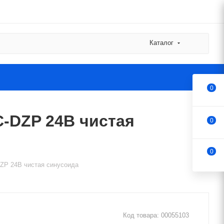
Каталог
0
-DZP 24В чистая
0
0
ZP 24В чистая синусоида
Код товара:
00055103