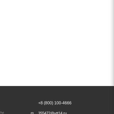
+8 (800) 100-4666
аты
355472@vtt14.ru