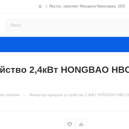
г. Якутск, проспект Михаила Николаева, 25/5
ойство 2,4кВт HONGBAO HBC
—
ики питания
Инвертор-зарядное устройство 2,4кВт HONGBAO HBC-D