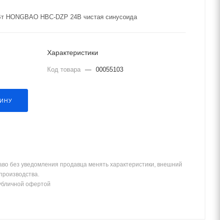
4кВт HONGBAO HBC-DZP 24В чистая синусоида
Характеристики
Код товара
—
00055103
ЗИНУ
аво без уведомления продавца менять характеристики, внешний
 производства.
убличной офертой