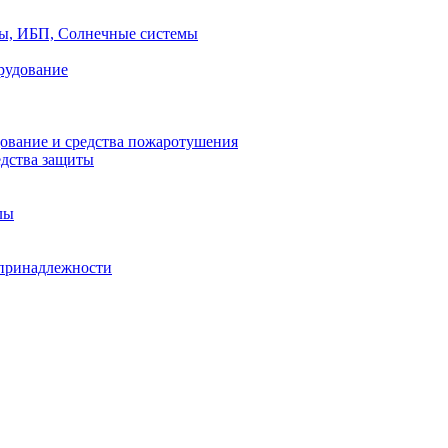
ры, ИБП, Солнечные системы
рудование
ование и средства пожаротушения
едства защиты
лы
принадлежности