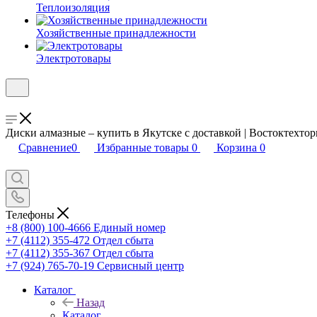
Теплоизоляция
Хозяйственные принадлежности
Электротовары
Диски алмазные – купить в Якутске с доставкой | Востоктехтор
Сравнение
0
Избранные товары
0
Корзина
0
Телефоны
+8 (800) 100-4666
Единый номер
+7 (4112) 355-472
Отдел сбыта
+7 (4112) 355-367
Отдел сбыта
+7 (924) 765-70-19
Сервисный центр
Каталог
Назад
Каталог