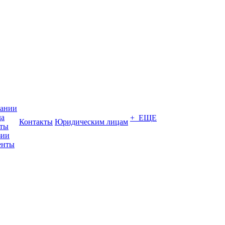
пании
да
+ ЕЩЕ
Контакты
Юридическим лицам
кты
зии
енты