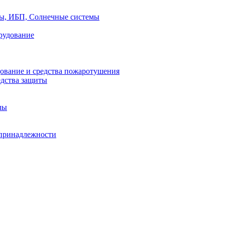
ры, ИБП, Солнечные системы
рудование
ование и средства пожаротушения
едства защиты
лы
принадлежности