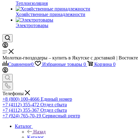
Теплоизоляция
Хозяйственные принадлежности
Электротовары
Молотки-гвоздодеры – купить в Якутске с доставкой | Востокт
Сравнение
0
Избранные товары
0
Корзина
0
Телефоны
+8 (800) 100-4666
Единый номер
+7 (4112) 355-472
Отдел сбыта
+7 (4112) 355-367
Отдел сбыта
+7 (924) 765-70-19
Сервисный центр
Каталог
Назад
Каталог