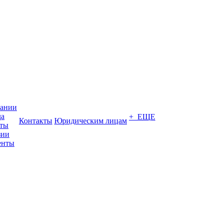
пании
да
+ ЕЩЕ
Контакты
Юридическим лицам
кты
зии
енты