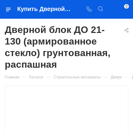
0
Купить Дверной блок ДО 21- 130 (армированное стекло) грунтованная, распашная в Якутске — цена, характеристики, подбор | Востоктехторг
Дверной блок ДО 21-
130 (армированное
стекло) грунтованная,
распашная
—
—
—
—
Главная
Каталог
Строительные материалы
Двери