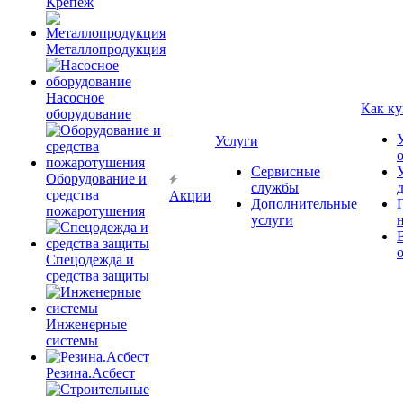
Крепёж
Металлопродукция
Насосное
Как ку
оборудование
Услуги
Сервисные
Оборудование и
службы
средства
Акции
Дополнительные
пожаротушения
услуги
Спецодежда и
средства защиты
Инженерные
системы
Резина.Асбест