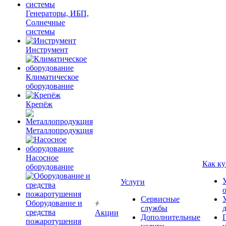
Генераторы, ИБП,
Солнечные
системы
Инструмент
Климатическое
оборудование
Крепёж
Металлопродукция
Насосное
Как ку
оборудование
Услуги
Сервисные
Оборудование и
службы
средства
Акции
Дополнительные
пожаротушения