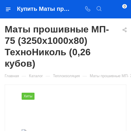
0
Купить Маты прошивные МП- 75 (3250х1000х80) ТехноНиколь (0,26 кубов) в Якутске — цена, характеристики, подбор | Востоктехторг
Маты прошивные МП-
75 (3250х1000х80)
ТехноНиколь (0,26
кубов)
—
—
—
Главная
Каталог
Теплоизоляция
Маты прошивные МП- 75
Хиты