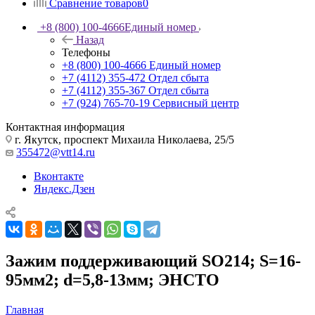
Сравнение товаров
0
+8 (800) 100-4666
Единый номер
Назад
Телефоны
+8 (800) 100-4666
Единый номер
+7 (4112) 355-472
Отдел сбыта
+7 (4112) 355-367
Отдел сбыта
+7 (924) 765-70-19
Сервисный центр
Контактная информация
г. Якутск, проспект Михаила Николаева, 25/5
355472@vtt14.ru
Вконтакте
Яндекс.Дзен
Зажим поддерживающий SO214; S=16-
95мм2; d=5,8-13мм; ЭНСТО
Главная