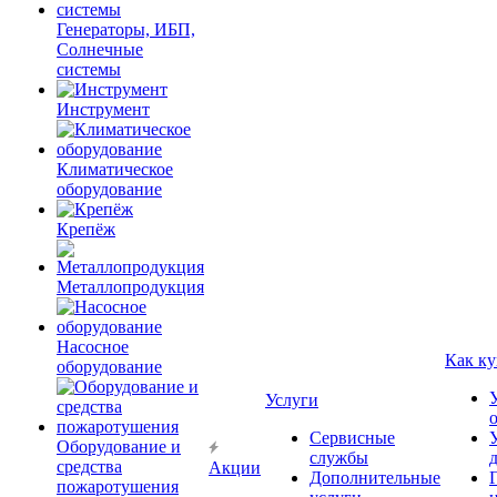
Генераторы, ИБП,
Солнечные
системы
Инструмент
Климатическое
оборудование
Крепёж
Металлопродукция
Насосное
Как ку
оборудование
Услуги
Сервисные
Оборудование и
службы
средства
Акции
Дополнительные
пожаротушения