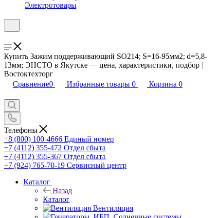
Электротовары
Купить Зажим поддерживающий SO214; S=16-95мм2; d=5,8-
13мм; ЭНСТО в Якутске — цена, характеристики, подбор |
Востоктехторг
Сравнение
0
Избранные товары
0
Корзина
0
Телефоны
+8 (800) 100-4666
Единый номер
+7 (4112) 355-472
Отдел сбыта
+7 (4112) 355-367
Отдел сбыта
+7 (924) 765-70-19
Сервисный центр
Каталог
Назад
Каталог
Вентиляция