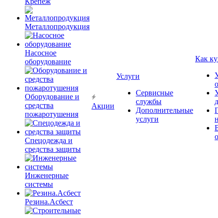
Крепёж
Металлопродукция
Насосное
Как ку
оборудование
Услуги
Сервисные
Оборудование и
службы
средства
Акции
Дополнительные
пожаротушения
услуги
Спецодежда и
средства защиты
Инженерные
системы
Резина.Асбест