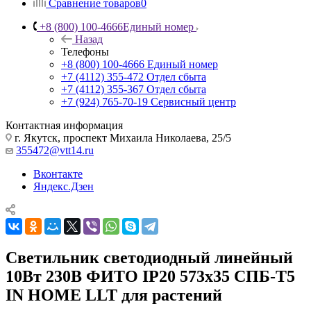
Сравнение товаров
0
+8 (800) 100-4666
Единый номер
Назад
Телефоны
+8 (800) 100-4666
Единый номер
+7 (4112) 355-472
Отдел сбыта
+7 (4112) 355-367
Отдел сбыта
+7 (924) 765-70-19
Сервисный центр
Контактная информация
г. Якутск, проспект Михаила Николаева, 25/5
355472@vtt14.ru
Вконтакте
Яндекс.Дзен
Светильник светодиодный линейный
10Вт 230В ФИТО IP20 573х35 СПБ-Т5
IN HOME LLT для растений