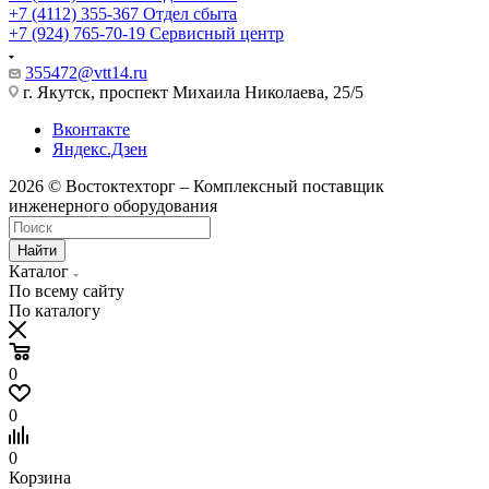
+7 (4112) 355-367
Отдел сбыта
+7 (924) 765-70-19
Сервисный центр
355472@vtt14.ru
г. Якутск, проспект Михаила Николаева, 25/5
Вконтакте
Яндекс.Дзен
2026 © Востоктехторг – Комплексный поставщик
инженерного оборудования
Найти
Каталог
По всему сайту
По каталогу
0
0
0
Корзина