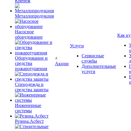
Крепёж
Металлопродукция
Насосное
Как ку
оборудование
Услуги
Сервисные
Оборудование и
службы
средства
Акции
Дополнительные
пожаротушения
услуги
Спецодежда и
средства защиты
Инженерные
системы
Резина.Асбест