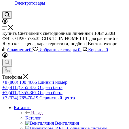
Электротовары
Купить Светильник светодиодный линейный 10Вт 230В
ФИТО IP20 573х35 СПБ-Т5 IN HOME LLT для растений в
Якутске — цена, характеристики, подбор | Востоктехторг
Сравнение
0
Избранные товары
0
Корзина
0
Телефоны
+8 (800) 100-4666
Единый номер
+7 (4112) 355-472
Отдел сбыта
+7 (4112) 355-367
Отдел сбыта
+7 (924) 765-70-19
Сервисный центр
Каталог
Назад
Каталог
Вентиляция