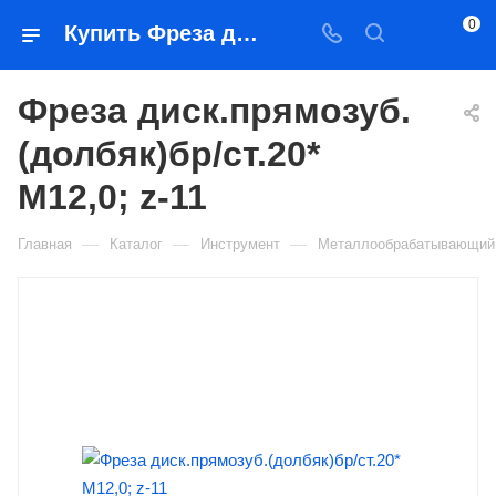
0
Купить Фреза диск.прямозуб.(долбяк)бр/ст.20* М12,0; z-11 в Якутске — цена, характеристики, подбор | Востоктехторг
Фреза диск.прямозуб.
(долбяк)бр/ст.20*
М12,0; z-11
—
—
—
Главная
Каталог
Инструмент
Металлообрабатывающий 