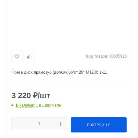
Код товара:
00005913
Фреза диск.прямозуб.(долбяк)бр/ст.20* М12,0; z-11
3 220
₽
/шт
В наличии
: 1
в 1 филиале
В КОРЗИНУ