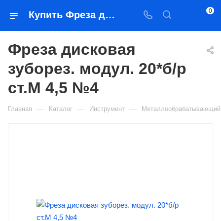
0
Купить Фреза дисковая зуборез. модул. 20*б/р ст.М 4,5 №4 в Якутске — цена, характеристики, подбор | Востоктехторг
Фреза дисковая
зуборез. модул. 20*б/р
ст.М 4,5 №4
—
—
—
Главная
Каталог
Инструмент
Металлообрабатывающий 