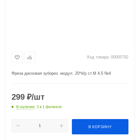
Код товара:
00005792
Фреза дисковая зуборез. модул. 20*б/р ст.М 4,5 №4
299
₽
/шт
В наличии
: 3
в 1 филиале
В КОРЗИНУ