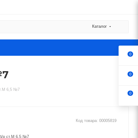
Каталог
0
№7
0
т.М 6,5 №7
0
Код товара:
00005819
б/р ст.М 6,5 №7