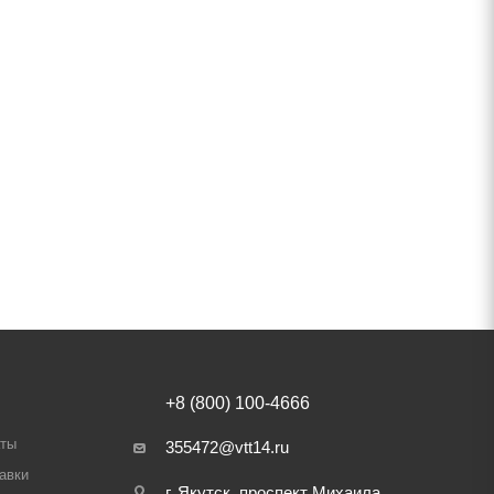
+8 (800) 100-4666
аты
355472@vtt14.ru
авки
г. Якутск, проспект Михаила