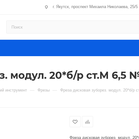
г. Якутск, проспект Михаила Николаева, 25/5
. модул. 20*б/р ст.М 6,5 
—
—
й инструмент
Фрезы
Фреза дисковая зуборез. модул. 20*б/р с
Фреза дисковая зуборез. модул. 20*